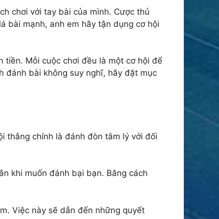
ch chơi với tay bài của mình. Cược thủ
ó lá bài mạnh, anh em hãy tận dụng cơ hội
 tiền. Mỗi cuộc chơi đều là một cơ hội để
ch đánh bài không suy nghĩ, hãy đặt mục
ội thắng chính là đánh đòn tâm lý với đối
hắn khi muốn đánh bại bạn. Bằng cách
lầm. Việc này sẽ dẫn đến những quyết