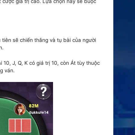
t cược giá trị cao. Lựa chọn này sẽ buộc
 tiên sẽ chiến thắng và tụ bài của người
m.
 10, J, Q, K có giá trị 10, còn Át tùy thuộc
ng ván.