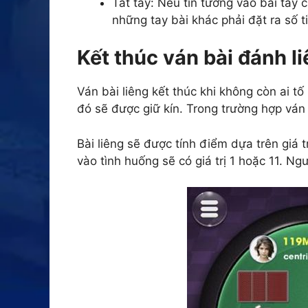
Tất tay: Nếu tin tưởng vào bài tay
những tay bài khác phải đặt ra số t
Kết thúc ván bài đánh li
Ván bài liêng kết thúc khi không còn ai t
đó sẽ được giữ kín. Trong trường hợp ván 
Bài liêng sẽ được tính điểm dựa trên giá tr
vào tình huống sẽ có giá trị 1 hoặc 11. Ngư