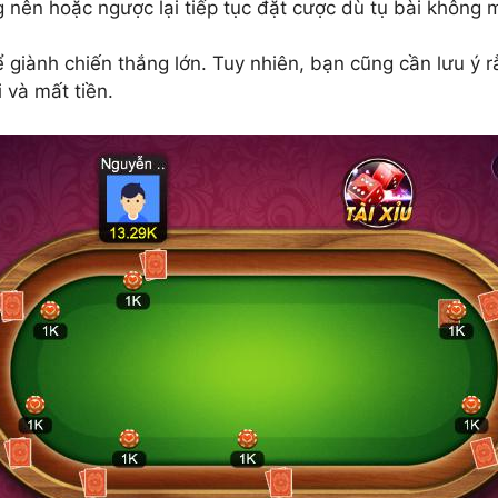
g nên hoặc ngược lại tiếp tục đặt cược dù tụ bài không
 giành chiến thắng lớn. Tuy nhiên, bạn cũng cần lưu ý r
 và mất tiền.