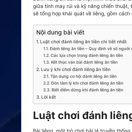
giữa tính may rủi và kỹ năng chiến thuật
sẽ tổng hợp khái quát về liêng, gồm cách
Nội dung bài viết
Luật chơi đánh liêng ăn tiền chi tiết nhất
Đánh liêng ăn tiền – Quy định về số người 
Các lựa chọn trong đánh liêng ăn tiền
Kết thúc ván bài đánh liêng ăn tiền
Lưu ý khi chơi đánh liêng ăn tiền
Tận dụng cơ hội đánh liêng ăn tiền
Đòn tâm lý khi chơi đánh liêng ăn tiền
Biết điểm dừng khi đánh liêng ăn tiền
Lời kết
Luật chơi đánh liêng
Bài liêng, một trò chơi bài lá truyền thốn