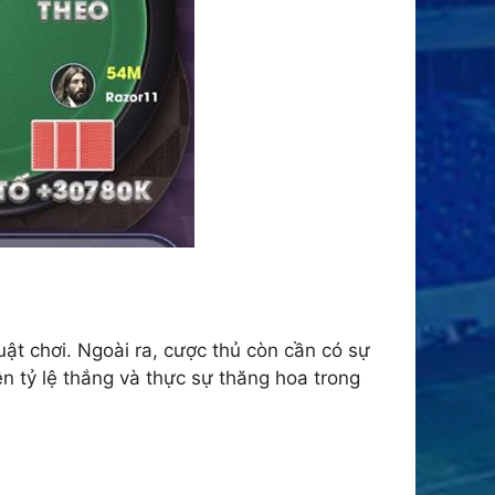
luật chơi. Ngoài ra, cược thủ còn cần có sự
iện tỷ lệ thắng và thực sự thăng hoa trong