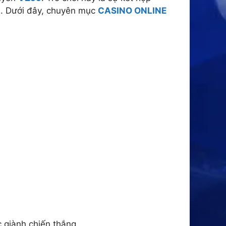
ời. Dưới đây, chuyên mục
CASINO ONLINE
ức giành chiến thắng.