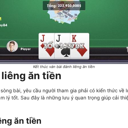
Kết thúc ván bài đánh liêng ăn tiền
liêng ăn tiền
c sòng bài, yêu cầu người tham gia phải có kiến thức về 
âm lý tốt. Sau đây là những lưu ý quan trọng giúp cải th
êng ăn tiền