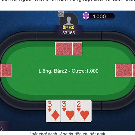
Luật chơi đánh liêng ăn tiền chi tiết nhất