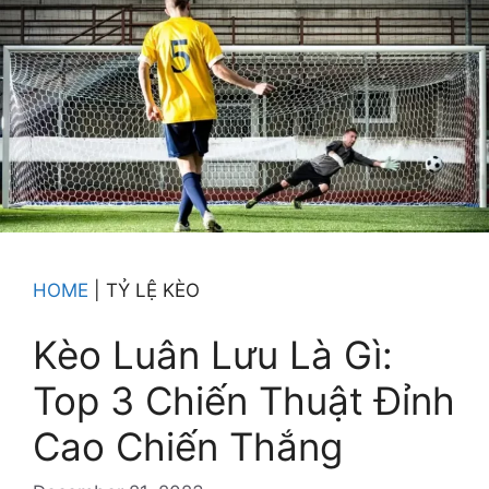
HOME
|
TỶ LỆ KÈO
Kèo Luân Lưu Là Gì:
Top 3 Chiến Thuật Đỉnh
Cao Chiến Thắng