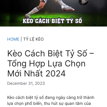
HOME
|
TỶ LỆ KÈO
Kèo Cách Biệt Tỷ Số –
Tổng Hợp Lựa Chọn
Mới Nhất 2024
December 31, 2023
Kèo cách biệt tỷ số đang ngày càng trở thành
lựa chọn phổ biến, thu hút sự quan tâm của