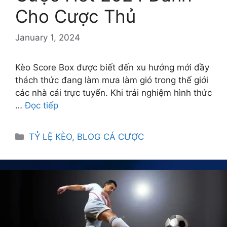
Cho Cược Thủ
January 1, 2024
Kèo Score Box được biết đến xu hướng mới đầy
thách thức đang làm mưa làm gió trong thế giới
các nhà cái trực tuyến. Khi trải nghiệm hình thức
…
Đọc tiếp
Categories
TỶ LỆ KÈO
,
BLOG CÁ CƯỢC