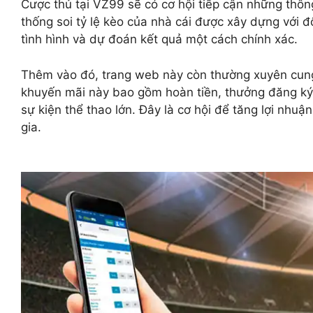
Cược thủ tại VZ99 sẽ có cơ hội tiếp cận những thông
thống soi tỷ lệ kèo của nhà cái được xây dựng với 
tình hình và dự đoán kết quả một cách chính xác.
Thêm vào đó, trang web này còn thường xuyên cung
khuyến mãi này bao gồm hoàn tiền, thưởng đăng ký
sự kiện thể thao lớn. Đây là cơ hội để tăng lợi nhu
gia.