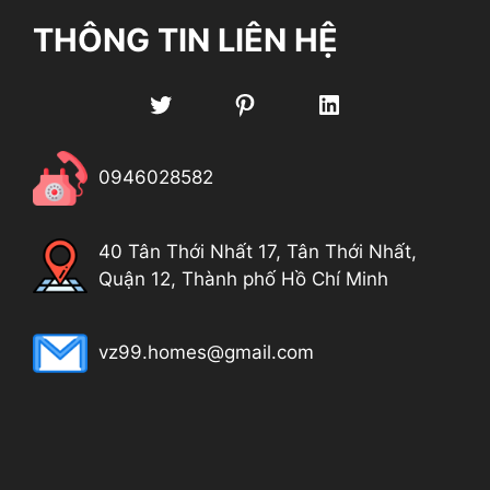
THÔNG TIN LIÊN HỆ
Twitter
Pinterest
LinkedIn
0946028582
40 Tân Thới Nhất 17, Tân Thới Nhất,
Quận 12, Thành phố Hồ Chí Minh
vz99.homes@gmail.com