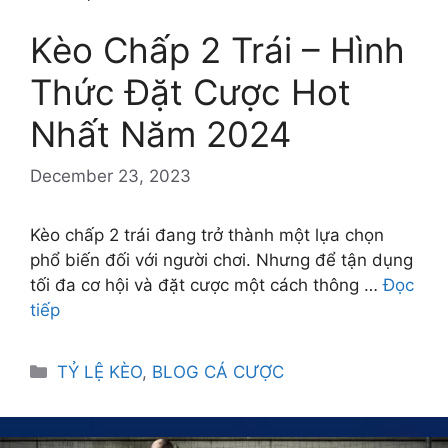
Kèo Chấp 2 Trái – Hình
Thức Đặt Cược Hot
Nhất Năm 2024
December 23, 2023
Kèo chấp 2 trái đang trở thành một lựa chọn
phổ biến đối với người chơi. Nhưng để tận dụng
tối đa cơ hội và đặt cược một cách thông …
Đọc
tiếp
Categories
TỶ LỆ KÈO
,
BLOG CÁ CƯỢC