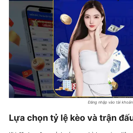
Đăng nhập vào tài khoản 
Lựa chọn tỷ lệ kèo và trận đấ