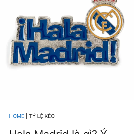
HOME
|
TỶ LỆ KÈO
Hala Madrid là gì? Ý