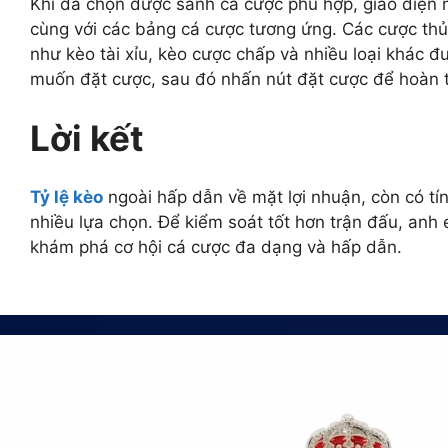
Khi đã chọn được sảnh cá cược phù hợp, giao diện mớ
cùng với các bảng cá cược tương ứng. Các cược thủ c
như kèo tài xỉu, kèo cược chấp và nhiều loại khác đ
muốn đặt cược, sau đó nhấn nút đặt cược để hoàn tấ
Lời kết
Tỷ lệ kèo
ngoài hấp dẫn về mặt lợi nhuận, còn có tín
nhiều lựa chọn. Để kiểm soát tốt hơn trận đấu, anh
khám phá cơ hội cá cược đa dạng và hấp dẫn.