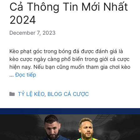
Cả Thông Tin Mới Nhất
2024
December 7, 2023
Kèo phạt góc trong bóng đá được đánh giá là
kèo cược ngày càng phổ biến trong giới cá cược
hiện nay. Nếu bạn cũng muốn tham gia chơi kèo
…
Đọc tiếp
Categories
TỶ LỆ KÈO
,
BLOG CÁ CƯỢC