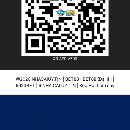
QR APP VZ99
@2026
NHACAIUYTIN
|
BET88
|
BET88 (Đại lí )
|
6623BET
|
9 NHA CAI UY TIN
|
Kèo Hot hôm nay