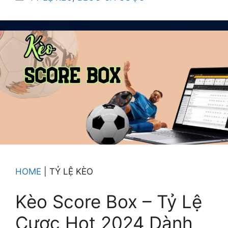
HOME
|
TỶ LỆ KÈO
Kèo Score Box – Tỷ Lệ
Cược Hot 2024 Dành