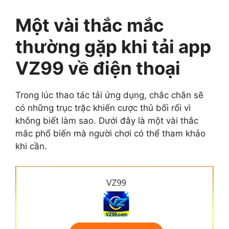
Một vài thắc mắc
thường gặp khi tải app
VZ99 về điện thoại
Trong lúc thao tác tải ứng dụng, chắc chắn sẽ
có những trục trặc khiến cược thủ bối rối vì
không biết làm sao. Dưới đây là một vài thắc
mắc phổ biến mà người chơi có thể tham khảo
khi cần.