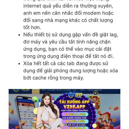
internet quá yếu diễn ra thường xuyên,
anh em nên cân nhắc đổi modem hoặc
đổi sang nhà mạng khác có chất lượng
tốt hơn.
Nếu thiết bị sử dụng gặp vấn đề giật lag,
đơ máy và yêu cầu tắt tính năng chặn
ứng dụng, bạn có thể vào mục cài đặt
trong ứng dụng điện thoại để tắt nó đi.
Xóa hết tất cả các tab đang được sử
dụng để giải phóng dung lượng hoặc xóa
bớt cache rỗng trong máy.