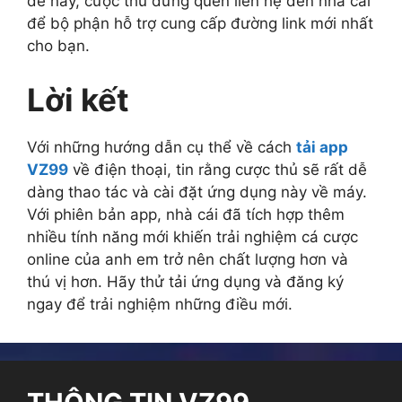
đề này, cược thủ đừng quên liên hệ đến nhà cái
để bộ phận hỗ trợ cung cấp đường link mới nhất
cho bạn.
Lời kết
Với những hướng dẫn cụ thể về cách
tải app
VZ99
về điện thoại, tin rằng cược thủ sẽ rất dễ
dàng thao tác và cài đặt ứng dụng này về máy.
Với phiên bản app, nhà cái đã tích hợp thêm
nhiều tính năng mới khiến trải nghiệm cá cược
online của anh em trở nên chất lượng hơn và
thú vị hơn. Hãy thử tải ứng dụng và đăng ký
ngay để trải nghiệm những điều mới.