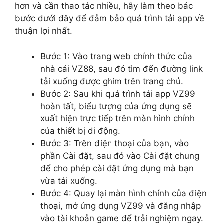
hơn và cần thao tác nhiều, hãy làm theo bác
bước dưới đây để đảm bảo quá trình tải app về
thuận lợi nhất.
Bước 1: Vào trang web chính thức của
nhà cái VZ88, sau đó tìm đến đường link
tải xuống được ghim trên trang chủ.
Bước 2: Sau khi quá trình tải app VZ99
hoàn tất, biểu tượng của ứng dụng sẽ
xuất hiện trực tiếp trên màn hình chính
của thiết bị di động.
Bước 3: Trên điện thoại của bạn, vào
phần Cài đặt, sau đó vào Cài đặt chung
để cho phép cài đặt ứng dụng mà bạn
vừa tải xuống.
Bước 4: Quay lại màn hình chính của điện
thoại, mở ứng dụng VZ99 và đăng nhập
vào tài khoản game để trải nghiệm ngay.