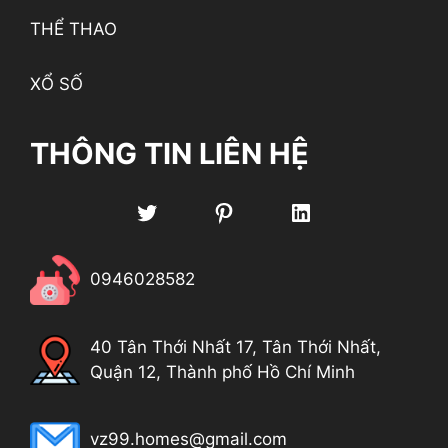
THỂ THAO
XỔ SỐ
THÔNG TIN LIÊN HỆ
Twitter
Pinterest
LinkedIn
0946028582
40 Tân Thới Nhất 17, Tân Thới Nhất,
Quận 12, Thành phố Hồ Chí Minh
vz99.homes@gmail.com