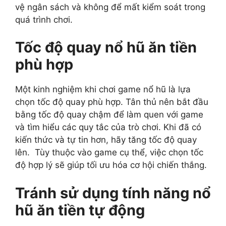
vệ ngân sách và không để mất kiểm soát trong
quá trình chơi.
Tốc độ quay nổ hũ ăn tiền
phù hợp
Một kinh nghiệm khi chơi game nổ hũ là lựa
chọn tốc độ quay phù hợp. Tân thủ nên bắt đầu
bằng tốc độ quay chậm để làm quen với game
và tìm hiểu các quy tắc của trò chơi. Khi đã có
kiến thức và tự tin hơn, hãy tăng tốc độ quay
lên. Tùy thuộc vào game cụ thể, việc chọn tốc
độ hợp lý sẽ giúp tối ưu hóa cơ hội chiến thắng.
Tránh sử dụng tính năng nổ
hũ ăn tiền tự động