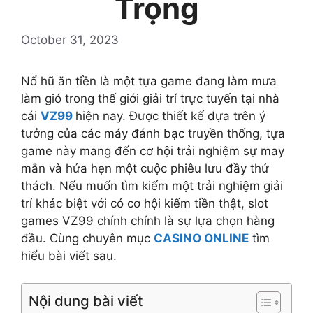
Trọng
October 31, 2023
Nổ hũ ăn tiền là một tựa game đang làm mưa
làm gió trong thế giới giải trí trực tuyến tại nhà
cái
VZ99
hiện nay. Được thiết kế dựa trên ý
tưởng của các máy đánh bạc truyền thống, tựa
game này mang đến cơ hội trải nghiệm sự may
mắn và hứa hẹn một cuộc phiêu lưu đầy thử
thách. Nếu muốn tìm kiếm một trải nghiệm giải
trí khác biệt với có cơ hội kiếm tiền thật, slot
games VZ99 chính chính là sự lựa chọn hàng
đầu. Cùng chuyên mục
CASINO ONLINE
tìm
hiểu bài viết sau.
Nội dung bài viết