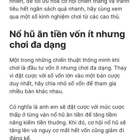
nhiên, để tối ưu hóa cơ hội chiến thắng và tránh
tiêu hết ngân sách quá nhanh, hãy cùng xem
qua một số kinh nghiệm chơi từ các cao thủ.
Nổ hũ ăn tiền vốn ít nhưng
chơi đa dạng
Một trong những chiến thuật thông minh khi
chơi là đầu tư vốn ít nhưng chơi đa dạng. Thay
vì đặt cược với số vốn lớn vào một bàn cược
duy nhất, hãy chia nhỏ số vốn để tham gia
nhiều bàn khác nhau.
Có nghĩa là anh em sẽ đặt cược với mức cược
thấp ở từng ván nổ hũ ăn tiền để tăng tiềm
năng kiếm tiền thưởng. Khi đó, cơ hội nổ hũ sẽ
tăng lên và nguy cơ mất hết vốn cũng giảm đi
đáng kể.