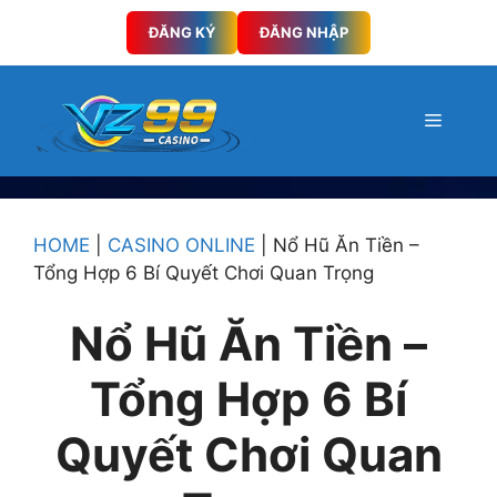
Skip
ĐĂNG KÝ
ĐĂNG NHẬP
to
content
Menu
HOME
|
CASINO ONLINE
|
Nổ Hũ Ăn Tiền –
Tổng Hợp 6 Bí Quyết Chơi Quan Trọng
Nổ Hũ Ăn Tiền –
Tổng Hợp 6 Bí
Quyết Chơi Quan