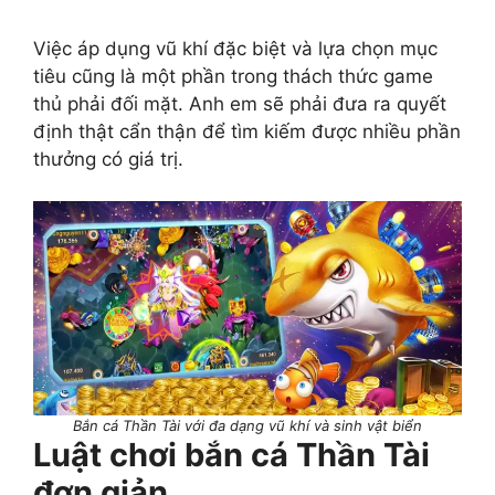
Việc áp dụng vũ khí đặc biệt và lựa chọn mục
tiêu cũng là một phần trong thách thức game
thủ phải đối mặt. Anh em sẽ phải đưa ra quyết
định thật cẩn thận để tìm kiếm được nhiều phần
thưởng có giá trị.
Bắn cá Thần Tài với đa dạng vũ khí và sinh vật biển
Luật chơi bắn cá Thần Tài
đơn giản