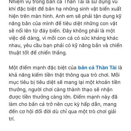
Nhiệm vụ trong bắn cá Thần Tài là sử dụng vũ
khí đặc biệt để bắn hạ những sinh vật biển xuất
hiện trên màn hình. Anh em sẽ phải tận dụng kỹ
năng bắn của mình để tiêu diệt những con vật
sẽ nổi lên từ đáy biển. Đây không phải là một
việc dễ dàng, vì mỗi con cá có sức kháng khác
nhau, yêu cầu bạn phải có kỹ năng bắn và chiến
thuật tốt để chiến thắng.
Một điểm mạnh đặc biệt của
bắn cá Thần Tài
là
khả năng kiếm tiền thật thông qua trò chơi. Mỗi
mục tiêu bị tiêu diệt sẽ mang lại một khoản tiền
thưởng, người chơi càng thành thạo sẽ nhận
được tiền thưởng càng lớn. Điểm mạnh này đã
làm cho bắn cá trở nên cực kỳ hấp dẫn, mang
đến cơ hội đổi đời dù chỉ qua một trò chơi giải
trí.