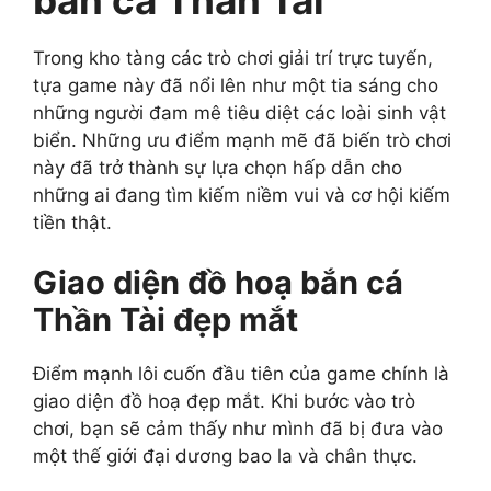
Trong kho tàng các trò chơi giải trí trực tuyến,
tựa game này đã nổi lên như một tia sáng cho
những người đam mê tiêu diệt các loài sinh vật
biển. Những ưu điểm mạnh mẽ đã biến trò chơi
này đã trở thành sự lựa chọn hấp dẫn cho
những ai đang tìm kiếm niềm vui và cơ hội kiếm
tiền thật.
Giao diện đồ hoạ bắn cá
Thần Tài đẹp mắt
Điểm mạnh lôi cuốn đầu tiên của game chính là
giao diện đồ hoạ đẹp mắt. Khi bước vào trò
chơi, bạn sẽ cảm thấy như mình đã bị đưa vào
một thế giới đại dương bao la và chân thực.