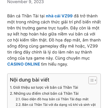
November 9, 2023
Bắn cá Thần Tài tại
nhà cái VZ99
đã trở thành
một trong những cách thức giải trí phổ biến nhất
trên thị trường game trực tuyến. Đây còn là một
sự kết hợp hoàn hảo giữa niềm vui bắn cá với
cơ hội kiếm tiền thật. Đồ họa đẹp mắt, âm thanh
sống động cùng gameplay đầy mê hoặc, VZ99
tin rằng đây chính là lý do làm nên sự thành
công của tựa game này. Cùng chuyên mục
CASINO ONLINE
tìm hiểu ngay.
Nội dung bài viết
Giới thiệu sơ lược về bắn cá Thần Tài
Những ưu điểm chơi bắn cá Thần Tài
Giao diện đồ hoạ bắn cá Thần Tài đẹp mắt
Bắn cá Thần Tài với đa dạng vũ khí và sinh vật