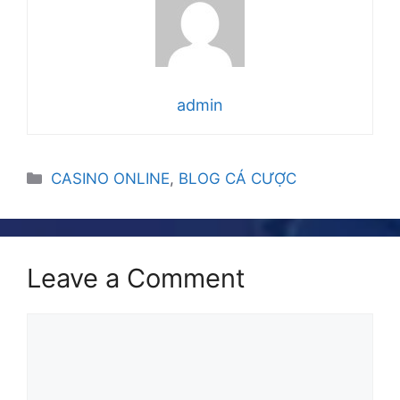
admin
Categories
CASINO ONLINE
,
BLOG CÁ CƯỢC
Leave a Comment
Comment