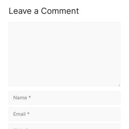
Leave a Comment
Comment
Name
Email
Website