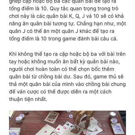
ghép cặp hoặc bộ ba các quân bài để tạo ra
tổng điểm là 10. Quy tắc quan trọng trong trò
chơi này là các quân bài K, Q, J và 10 sẽ có khả
năng ăn quân bài tương tự. Chẳng hạn như, một
quân J có thể ăn một quân J khác để tạo ra
tổng điểm là 10 trong game đánh bài câu cá.
Khi không thể tạo ra cặp hoặc bộ ba với bài trên
tay hoặc không muốn ăn bất kỳ quân bài nào,
người chơi hoàn toàn có thể chọn bốc thêm
quân bài từ chồng bài dư. Sau đó, game thủ sẽ
thả một quân bài của mình vào chồng bài chung
để ván cược có thể được diễn ra một cách
thuận tiện nhất.