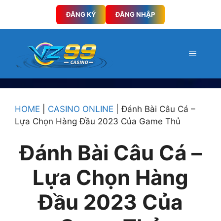
Skip
ĐĂNG KÝ
ĐĂNG NHẬP
to
content
Menu
HOME
|
CASINO ONLINE
|
Đánh Bài Câu Cá –
Lựa Chọn Hàng Đầu 2023 Của Game Thủ
Đánh Bài Câu Cá –
Lựa Chọn Hàng
Đầu 2023 Của