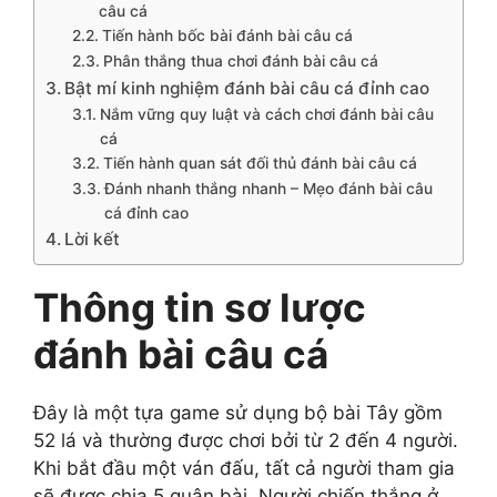
câu cá
Tiến hành bốc bài đánh bài câu cá
Phân thắng thua chơi đánh bài câu cá
Bật mí kinh nghiệm đánh bài câu cá đỉnh cao
Nắm vững quy luật và cách chơi đánh bài câu
cá
Tiến hành quan sát đối thủ đánh bài câu cá
Đánh nhanh thắng nhanh – Mẹo đánh bài câu
cá đỉnh cao
Lời kết
Thông tin sơ lược
đánh bài câu cá
Đây là một tựa game sử dụng bộ bài Tây gồm
52 lá và thường được chơi bởi từ 2 đến 4 người.
Khi bắt đầu một ván đấu, tất cả người tham gia
sẽ được chia 5 quân bài. Người chiến thắng ở