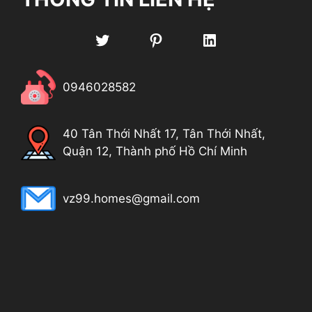
Twitter
Pinterest
LinkedIn
0946028582
40 Tân Thới Nhất 17, Tân Thới Nhất,
Quận 12, Thành phố Hồ Chí Minh
vz99.homes@gmail.com