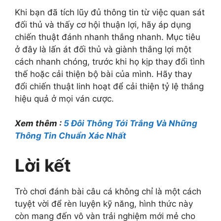
Khi bạn đã tích lũy đủ thông tin từ việc quan sát
đối thủ và thấy cơ hội thuận lợi, hãy áp dụng
chiến thuật đánh nhanh thắng nhanh. Mục tiêu
ở đây là lấn át đối thủ và giành thắng lợi một
cách nhanh chóng, trước khi họ kịp thay đổi tình
thế hoặc cải thiện bộ bài của mình. Hãy thay
đổi chiến thuật linh hoạt để cải thiện tỷ lệ thắng
hiệu quả ở mọi ván cược.
Xem thêm :
5 Đôi Thông Tới Trắng Và Những
Thông Tin Chuẩn Xác Nhất
Lời kết
Trò chơi đánh bài câu cá không chỉ là một cách
tuyệt vời để rèn luyện kỹ năng, hình thức này
còn mang đến vô vàn trải nghiệm mới mẻ cho