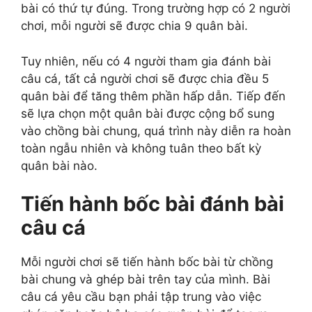
bài có thứ tự đúng. Trong trường hợp có 2 người
chơi, mỗi người sẽ được chia 9 quân bài.
Tuy nhiên, nếu có 4 người tham gia đánh bài
câu cá, tất cả người chơi sẽ được chia đều 5
quân bài để tăng thêm phần hấp dẫn. Tiếp đến
sẽ lựa chọn một quân bài được cộng bổ sung
vào chồng bài chung, quá trình này diễn ra hoàn
toàn ngẫu nhiên và không tuân theo bất kỳ
quân bài nào.
Tiến hành bốc bài đánh bài
câu cá
Mỗi người chơi sẽ tiến hành bốc bài từ chồng
bài chung và ghép bài trên tay của mình. Bài
câu cá yêu cầu bạn phải tập trung vào việc