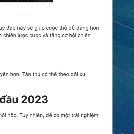
quỹ đạo này sẽ giúp cược thủ dễ dàng hơn
n chiến lược cược và tăng cơ hội chiến
yên hơn. Tân thủ có thể theo dõi xu
g đầu 2023
hồi hộp. Tuy nhiên, để có một trải nghiệm