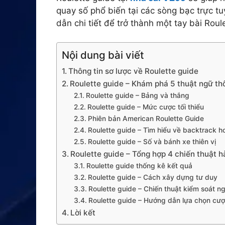
quay số phổ biến tại các sòng bạc trực 
dẫn chi tiết để trở thành một tay bài Rou
Nội dung bài viết
Thông tin sơ lược về Roulette guide
Roulette guide – Khám phá 5 thuật ngữ t
Roulette guide – Bảng và thắng
Roulette guide – Mức cược tối thiểu
Phiên bản American Roulette Guide
Roulette guide – Tìm hiểu về backtrack h
Roulette guide – Số và bánh xe thiên vị
Roulette guide – Tổng hợp 4 chiến thuật 
Roulette guide thống kê kết quả
Roulette guide – Cách xây dựng tư duy
Roulette guide – Chiến thuật kiểm soát n
Roulette guide – Hướng dẫn lựa chọn cư
Lời kết