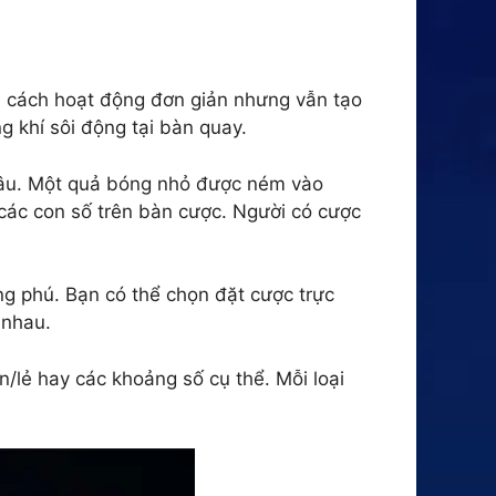
Với cách hoạt động đơn giản nhưng vẫn tạo
g khí sôi động tại bàn quay.
sâu. Một quả bóng nhỏ được ném vào
 các con số trên bàn cược. Người có cược
ng phú. Bạn có thể chọn đặt cược trực
c nhau.
/lẻ hay các khoảng số cụ thể. Mỗi loại