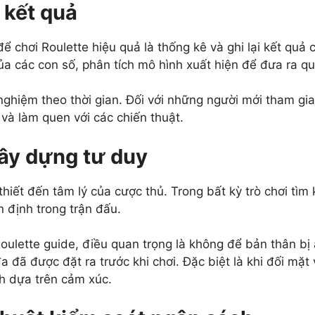
 kết quả
ể chơi Roulette hiệu quả là thống kê và ghi lại kết quả
của các con số, phân tích mô hình xuất hiện để đưa ra 
ghiệm theo thời gian. Đối với những người mới tham gia v
 và làm quen với các chiến thuật.
xây dựng tư duy
hiết đến tâm lý của cược thủ. Trong bất kỳ trò chơi tìm k
n định trong trận đấu.
 Roulette guide, điều quan trọng là không để bản thân b
a đã được đặt ra trước khi chơi. Đặc biệt là khi đối mặt
h dựa trên cảm xúc.