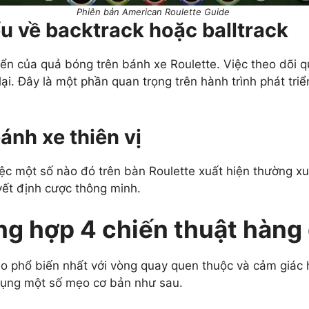
Phiên bản American Roulette Guide
ểu về backtrack hoặc balltrack
yển của quả bóng trên bánh xe Roulette. Việc theo dõi 
ại. Đây là một phần quan trọng trên hành trình phát triể
ánh xe thiên vị
iệc một số nào đó trên bàn Roulette xuất hiện thường xu
yết định cược thông minh.
ổng hợp 4 chiến thuật hàn
no phổ biến nhất với vòng quay quen thuộc và cảm giác 
 dụng một số mẹo cơ bản như sau.