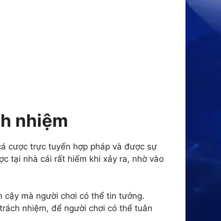
ch nhiệm
 cá cược trực tuyến hợp pháp và được sự
c tại nhà cái rất hiếm khi xảy ra, nhờ vào
 cậy mà người chơi có thể tin tưởng.
 trách nhiệm, để người chơi có thể tuân