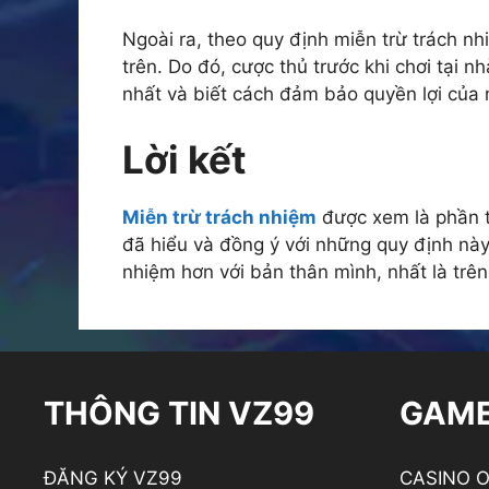
Ngoài ra, theo quy định miễn trừ trách n
trên. Do đó, cược thủ trước khi chơi tại 
nhất và biết cách đảm bảo quyền lợi của 
Lời kết
Miễn trừ trách nhiệm
được xem là phần th
đã hiểu và đồng ý với những quy định này
nhiệm hơn với bản thân mình, nhất là trên
THÔNG TIN VZ99
GAME
ĐĂNG KÝ VZ99
CASINO O