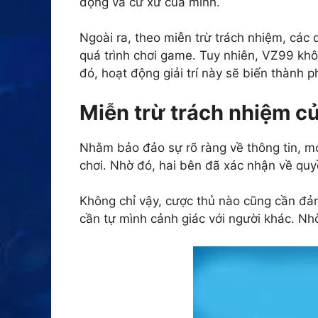
động và cư xử của mình.
Ngoài ra, theo miễn trừ trách nhiệm, các
quá trình chơi game. Tuy nhiên, VZ99 khô
đó, hoạt động giải trí này sẽ biến thành 
Miễn trừ trách nhiệm c
Nhằm bảo đảo sự rõ ràng về thông tin, mọ
chơi. Nhờ đó, hai bên đã xác nhận về qu
Không chỉ vậy, cược thủ nào cũng cần đảm
cần tự mình cảnh giác với người khác. Nh