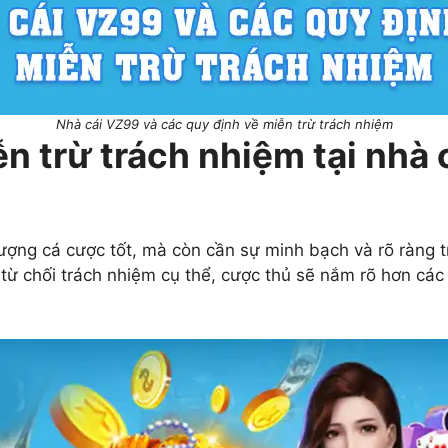
Nhà cái VZ99 và các quy định về miễn trừ trách nhiệm
n trừ trách nhiệm tại nhà
lượng cá cược tốt, mà còn cần sự minh bạch và rõ ràng t
từ chối trách nhiệm cụ thể, cược thủ sẽ nắm rõ hơn các