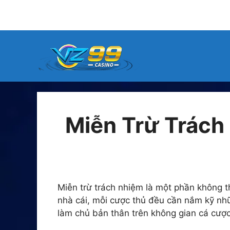
Skip
to
content
Miễn Trừ Trách
Miễn trừ trách nhiệm là một phần không th
nhà cái, mỗi cược thủ đều cần nắm kỹ nhữ
làm chủ bản thân trên không gian cá cược