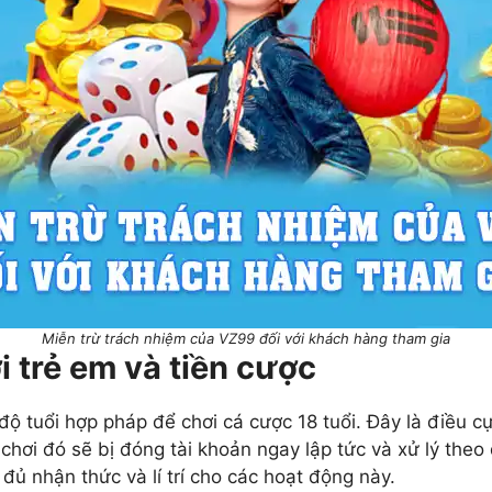
Miễn trừ trách nhiệm của VZ99 đối với khách hàng tham gia
i trẻ em và tiền cược
ộ tuổi hợp pháp để chơi cá cược 18 tuổi. Đây là điều c
 chơi đó sẽ bị đóng tài khoản ngay lập tức và xử lý theo
đủ nhận thức và lí trí cho các hoạt động này.