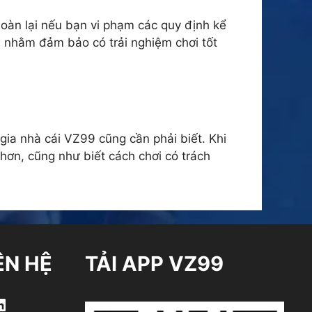
hoàn lại nếu bạn vi phạm các quy định kể
g, nhằm đảm bảo có trải nghiệm chơi tốt
gia nhà cái VZ99 cũng cần phải biết. Khi
hơn, cũng như biết cách chơi có trách
ÊN HỆ
TẢI APP VZ99