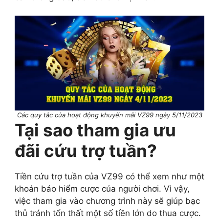
Các quy tắc của hoạt động khuyến mãi VZ99 ngày 5/11/2023
Tại sao tham gia ưu
đãi cứu trợ tuần?
Tiền cứu trợ tuần của VZ99 có thể xem như một
khoản bảo hiểm cược của người chơi. Vì vậy,
việc tham gia vào chương trình này sẽ giúp bạc
thủ tránh tổn thất một số tiền lớn do thua cược.