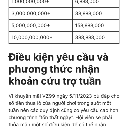
1,000,000,000+
6,888,000
3,000,000,000+
38,888,000
5,000,000,000+
158,888,000
10,000,000,000+
388,888,000
Điều kiện yêu cầu và
phương thức nhận
khoản cứu trợ tuần
Vì khuyến mãi VZ99 ngày 5/11/2023 bù đắp cho
số tiền thua lỗ của người chơi trong suốt một
tuần nên các quy định cũng có yêu cầu cao hơn
chương trình “tổn thất ngày”. Hội viên sẽ phải
thỏa mãn một số điều kiện để có thể nhận