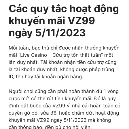
Các quy tắc hoạt động
khuyến mãi VZ99
ngày 5/11/2023
Mỗi tuần, bạc thủ chỉ được nhận thưởng khuyến
mãi “Live Casino – Cứu trợ tổn thất tuần” một
lần duy nhất. Tài khoản nhận tiền cứu trợ cũng
là tài khoản duy nhất, không được phép trùng
ID, tên hay tài khoản ngân hàng.
Người chơi cũng cần phải hoàn thành đủ 1 vòng
cược mới có thể rút tiền khuyến mãi. Đó là quy
định bắt buộc của VZ99 vì nhà cái hoàn toàn có
quyền gỡ bỏ, sửa đổi hoặc chấm dứt hoạt động
khuyến mãi VZ99 ngày 5/11/2023 mà không
cần thông báo, đền bù cho hội viên.