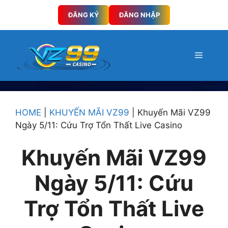
Skip
ĐĂNG KÝ
ĐĂNG NHẬP
to
content
Menu
HOME
|
KHUYẾN MÃI VZ99
|
Khuyến Mãi VZ99
Ngày 5/11: Cứu Trợ Tổn Thất Live Casino
Khuyến Mãi VZ99
Ngày 5/11: Cứu
Trợ Tổn Thất Live