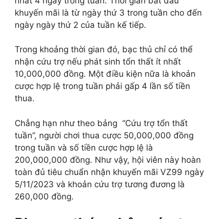
nhất 4 ngày trong tuần. Thời gian bắt đầu
khuyến mãi là từ ngày thứ 3 trong tuần cho đến
ngày ngày thứ 2 của tuần kế tiếp.
Trong khoảng thời gian đó, bạc thủ chỉ có thể
nhận cứu trợ nếu phát sinh tổn thất ít nhất
10,000,000 đồng. Một điều kiện nữa là khoản
cược hợp lệ trong tuần phải gấp 4 lần số tiền
thua.
Chẳng hạn như theo bảng “Cứu trợ tổn thất
tuần”, người chơi thua cược 50,000,000 đồng
trong tuần và số tiền cược hợp lệ là
200,000,000 đồng. Như vậy, hội viên này hoàn
toàn đủ tiêu chuẩn nhận khuyến mãi VZ99 ngày
5/11/2023 và khoản cứu trợ tương đương là
260,000 đồng.