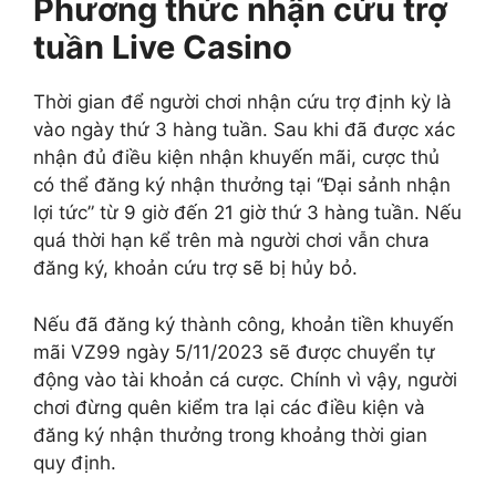
Phương thức nhận cứu trợ
tuần Live Casino
Thời gian để người chơi nhận cứu trợ định kỳ là
vào ngày thứ 3 hàng tuần. Sau khi đã được xác
nhận đủ điều kiện nhận khuyến mãi, cược thủ
có thể đăng ký nhận thưởng tại “Đại sảnh nhận
lợi tức” từ 9 giờ đến 21 giờ thứ 3 hàng tuần. Nếu
quá thời hạn kể trên mà người chơi vẫn chưa
đăng ký, khoản cứu trợ sẽ bị hủy bỏ.
Nếu đã đăng ký thành công, khoản tiền khuyến
mãi VZ99 ngày 5/11/2023 sẽ được chuyển tự
động vào tài khoản cá cược. Chính vì vậy, người
chơi đừng quên kiểm tra lại các điều kiện và
đăng ký nhận thưởng trong khoảng thời gian
quy định.