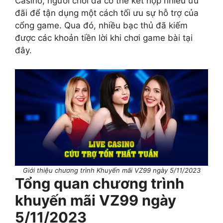
Casino, người chơi đã có thể kết hợp nhiều ưu
đãi để tận dụng một cách tối ưu sự hỗ trợ của
cổng game. Qua đó, nhiều bạc thủ đã kiếm
được các khoản tiền lời khi chơi game bài tại
đây.
Giới thiệu chương trình Khuyến mãi VZ99 ngày 5/11/2023
Tổng quan chương trình
khuyến mãi VZ99 ngày
5/11/2023