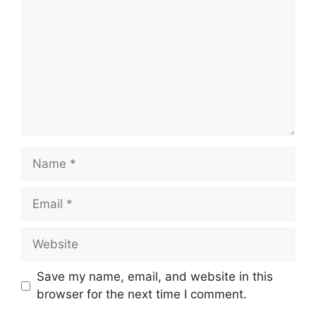
Name
Email
Website
Save my name, email, and website in this
browser for the next time I comment.