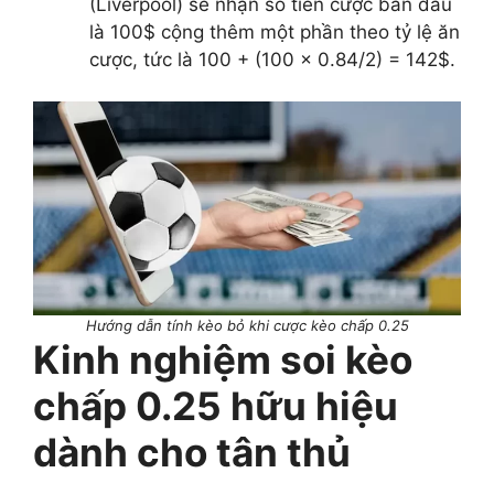
(Liverpool) sẽ nhận số tiền cược ban đầu
là 100$ cộng thêm một phần theo tỷ lệ ăn
cược, tức là 100 + (100 x 0.84/2) = 142$.
Hướng dẫn tính kèo bỏ khi cược kèo chấp 0.25
Kinh nghiệm soi kèo
chấp 0.25 hữu hiệu
dành cho tân thủ