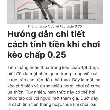
Thông tin sơ lược về kèo chấp 0.25
Hướng dẫn chi tiết
cách tính tiền khi chơi
kèo chấp 0.25
Tiền thắng hoặc thua trong kèo chấp 1/4 được
biết đến là một phần quan trọng trong việc cá
cược trên các trận đấu thể thao. Đây là một loại
kèo phổ biến và được nhiều người chơi cá cược
ưa thích. Tuy nhiên, hình thức này có thể hơi
phức tạp đối với người mới tham gia. Dưới đây
là cách tính tiền thắng hoặc thua khi chơi loại