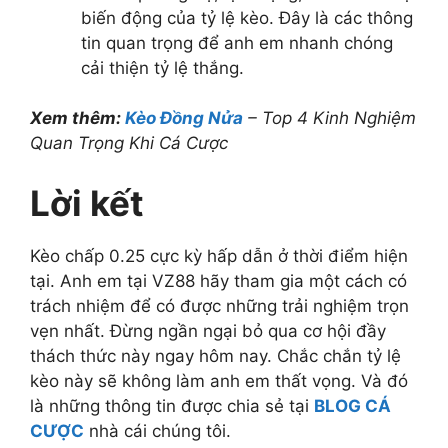
biến động của tỷ lệ kèo. Đây là các thông
tin quan trọng để anh em nhanh chóng
cải thiện tỷ lệ thắng.
Xem thêm:
Kèo Đồng Nửa
– Top 4 Kinh Nghiệm
Quan Trọng Khi Cá Cược
Lời kết
Kèo chấp 0.25 cực kỳ hấp dẫn ở thời điểm hiện
tại. Anh em tại VZ88 hãy tham gia một cách có
trách nhiệm để có được những trải nghiệm trọn
vẹn nhất. Đừng ngần ngại bỏ qua cơ hội đầy
thách thức này ngay hôm nay. Chắc chắn tỷ lệ
kèo này sẽ không làm anh em thất vọng. Và đó
là những thông tin được chia sẻ tại
BLOG CÁ
CƯỢC
nhà cái chúng tôi.