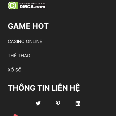
GAME HOT
CASINO ONLINE
THỂ THAO
XỔ SỐ
THÔNG TIN LIÊN HỆ
Twitter
Pinterest
LinkedIn