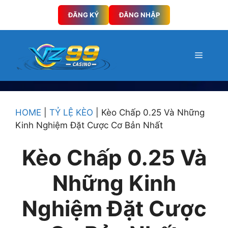
Skip
ĐĂNG KÝ
ĐĂNG NHẬP
to
content
Menu
HOME
|
TỶ LỆ KÈO
|
Kèo Chấp 0.25 Và Những
Kinh Nghiệm Đặt Cược Cơ Bản Nhất
Kèo Chấp 0.25 Và
Những Kinh
Nghiệm Đặt Cược