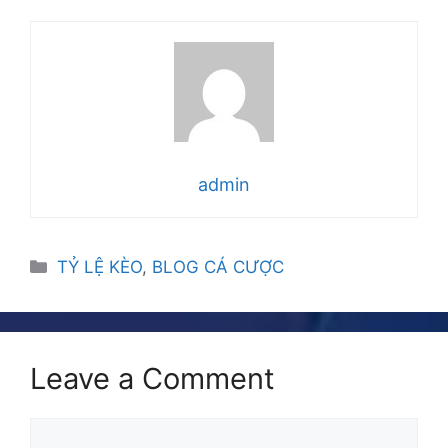
admin
Categories
TỶ LỆ KÈO
,
BLOG CÁ CƯỢC
Leave a Comment
Comment