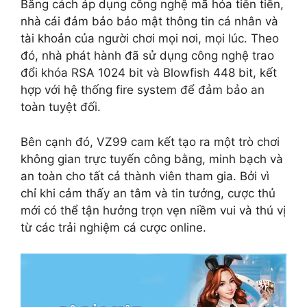
Bằng cách áp dụng công nghệ mã hóa tiên tiến,
nhà cái đảm bảo bảo mật thông tin cá nhân và
tài khoản của người chơi mọi nơi, mọi lúc. Theo
đó, nhà phát hành đã sử dụng công nghệ trao
đổi khóa RSA 1024 bit và Blowfish 448 bit, kết
hợp với hệ thống fire system để đảm bảo an
toàn tuyệt đối.
Bên cạnh đó, VZ99 cam kết tạo ra một trò chơi
không gian trực tuyến công bằng, minh bạch và
an toàn cho tất cả thành viên tham gia. Bởi vì
chỉ khi cảm thấy an tâm và tin tưởng, cược thủ
mới có thể tận hưởng trọn vẹn niềm vui và thú vị
từ các trải nghiệm cá cược online.