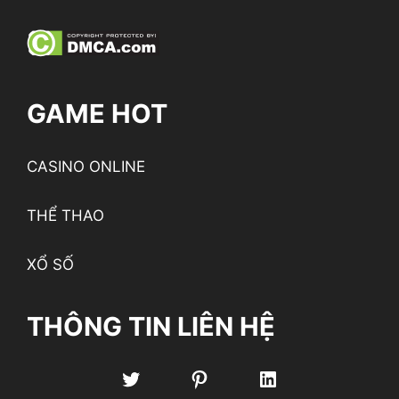
GAME HOT
CASINO ONLINE
THỂ THAO
XỔ SỐ
THÔNG TIN LIÊN HỆ
Twitter
Pinterest
LinkedIn