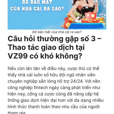
Độ bảo mật của nhà cái ra sao?
Câu hỏi thường gặp số 3 –
Thao tác giao dịch tại
VZ99 có khó không?
Nếu còn lăn tăn về điều này, cược thủ có thể
thấy nhà cái luôn sở hữu đội ngũ nhân viên
chuyên nghiệp sẵn lòng hỗ trợ 24/24. Với nền
công nghiệp fintech ngày càng phát triển như
hiện nay, cổng cá cược cũng đã nâng cấp hệ
thống giao dịch hiện đại hơn với đa dạng nhiều
hình thức thanh toán theo nhu cầu của người
tham gia.