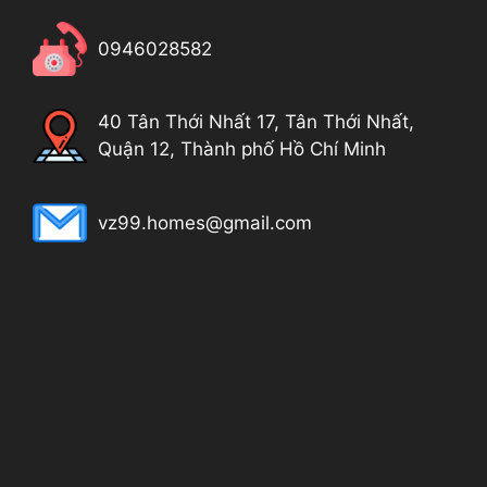
0946028582
40 Tân Thới Nhất 17, Tân Thới Nhất,
Quận 12, Thành phố Hồ Chí Minh
vz99.homes@gmail.com