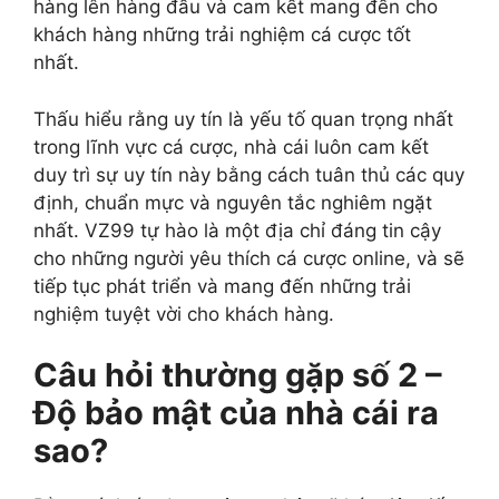
hàng lên hàng đầu và cam kết mang đến cho
khách hàng những trải nghiệm cá cược tốt
nhất.
Thấu hiểu rằng uy tín là yếu tố quan trọng nhất
trong lĩnh vực cá cược, nhà cái luôn cam kết
duy trì sự uy tín này bằng cách tuân thủ các quy
định, chuẩn mực và nguyên tắc nghiêm ngặt
nhất. VZ99 tự hào là một địa chỉ đáng tin cậy
cho những người yêu thích cá cược online, và sẽ
tiếp tục phát triển và mang đến những trải
nghiệm tuyệt vời cho khách hàng.
Câu hỏi thường gặp số 2 –
Độ bảo mật của nhà cái ra
sao?