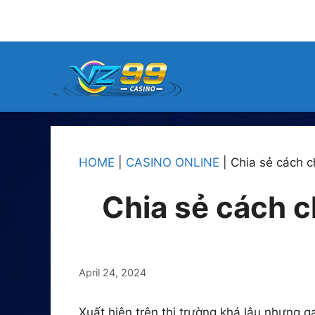
Skip
to
content
HOME
|
CASINO ONLINE
|
Chia sẻ cách c
Chia sẻ cách c
April 24, 2024
Xuất hiện trên thị trường khá lâu nhưng 