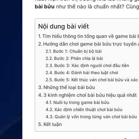
bài bửu
như thế nào là chuẩn nhất? Cùn
Nội dung bài viết
Tìm hiểu thông tin tổng quan về game bài
Hướng dẫn chơi game bài bửu trực tuyến 
Bước 1: Chuẩn bị bộ bài
Bước 2: Phân chia lá bài
Bước 3: Xác định người chơi đầu tiên
Bước 4: Đánh bài theo luật chơi
Bước 5: Kết thúc ván chơi bài bửu và xác
Những thể loại bài bửu
3 kinh nghiệm chơi bài bửu hiệu quả nhất
Nuôi tụ trong game bài bửu
Xác định chiến thuật chơi bài bửu
Quản lý vốn trong từng ván chơi bài bửu
Kết luận