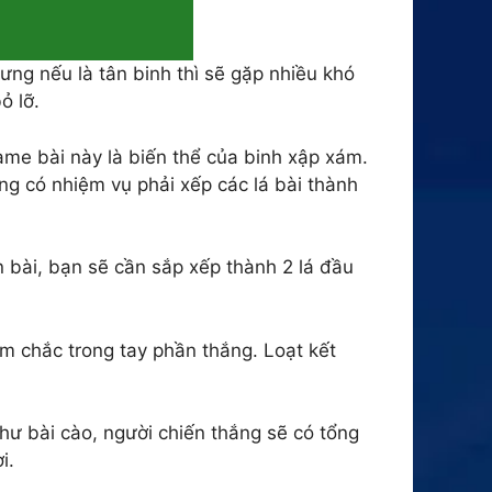
ng nếu là tân binh thì sẽ gặp nhiều khó
bỏ lỡ.
ame bài này là biến thể của binh xập xám.
ng có nhiệm vụ phải xếp các lá bài thành
n bài, bạn sẽ cần sắp xếp thành 2 lá đầu
m chắc trong tay phần thắng. Loạt kết
như bài cào, người chiến thắng sẽ có tổng
i.