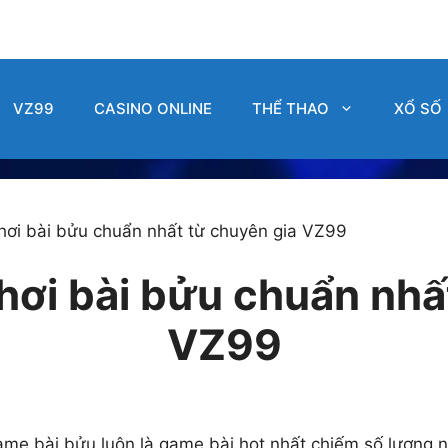
VZ99
CASINO ONLINE
THỂ THAO
XỔ SỐ
hơi bài bửu chuẩn nhất từ chuyên gia VZ99
hơi bài bửu chuẩn nhấ
VZ99
game bài bửu luôn là game bài hot nhất chiếm số lượng