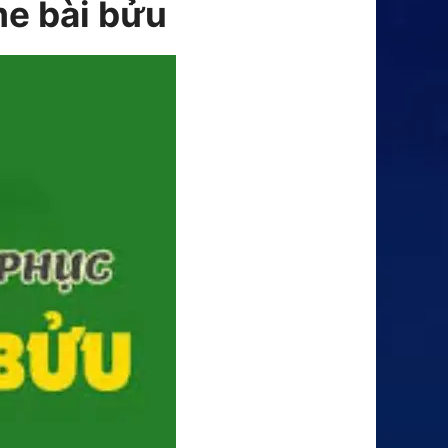
me bài bửu