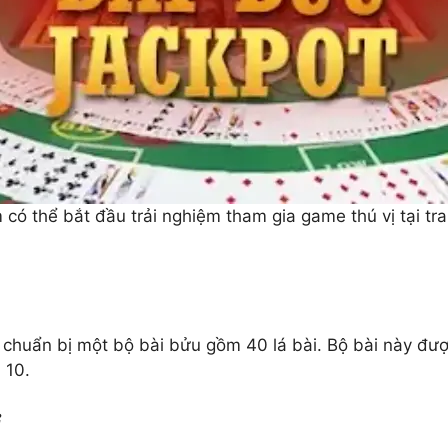
 có thể bắt đầu trải nghiệm tham gia game thú vị tại tr
ần chuẩn bị một bộ bài bửu gồm 40 lá bài. Bộ bài này đ
 10.
i