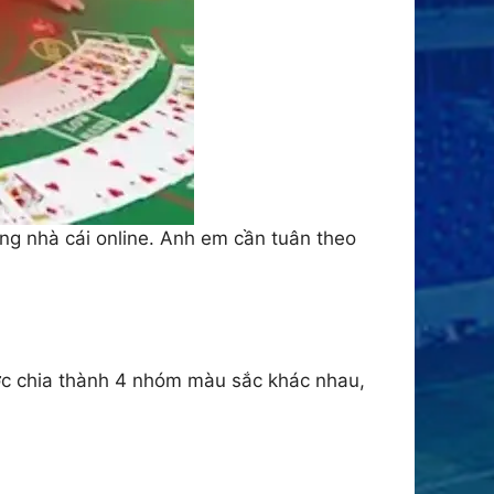
ang nhà cái online. Anh em cần tuân theo
ược chia thành 4 nhóm màu sắc khác nhau,